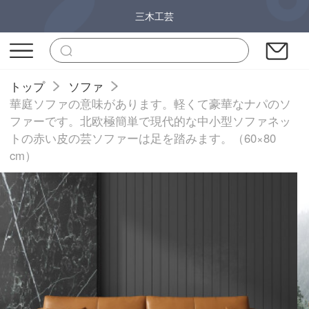
三木工芸
トップ
ソファ
華庭ソファの意味があります。軽くて豪華なナパのソ
ファーです。北欧極簡単で現代的な中小型ソファネッ
トの赤い皮の芸ソファーは足を踏みます。（60×80
cm）