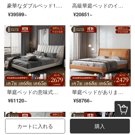
豪華なダブルベッド1.5 m現代シンプルなスタイルのメインベッドの皮のアートベッド+ベッドの頭の棚*2 1500*2000ベッド
高級華庭ベッドのイタリア式のきわめて簡単な皮質のベッドの1.8メートルの近代的な簡単な予約の主な寝室のツインベッドの結婚式のベッドの大きさの部屋型の寝室の家具の1.5メートルのシングルベッドの支柱のベッドがあります。
¥39599~
¥20851~
華庭ベッドの意味式の軽い贅沢なベッドinsネットの赤い真皮のベッドの1.8メートルの北欧の簡単な2人の寝台の結婚式のベッドの柔らかいベッドのシングルベッド+ラテックスのマットレス+マットレス*2 1800 mm*20000 mmフレームの構造があります。
華庭ベッドがあります。軽量で豪華な意味があります。結婚式のベッドは主にダブルベッドで、1.8メートルの近代的なシンプルな家具のベッドです。
¥61120~
¥58766~
カートに入れる
購入