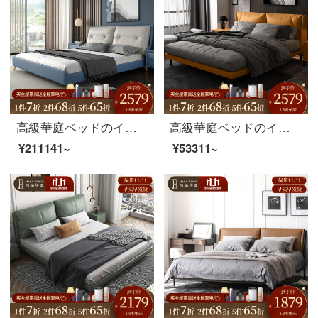
高級華庭ベッドのイタリア式の極簡単な品質の真皮のベッドの北欧の寝室の2人の柔らかいベッドの皮の芸術の実木の柔らかい包みのベッドの近代的な簡単な全部屋のコースI/2部屋の2ホール(11件のセット)の180*200
高級華庭ベッドのイタリア式の軽い贅沢な家具があります。主な寝室のナパ牛革の真皮ベッドinsの両側には、1.8メートルの結婚ベッドがあります。1.5メートルのシングルベッド+ココナッツのマットレス+マットレス*2
¥211141~
¥53311~