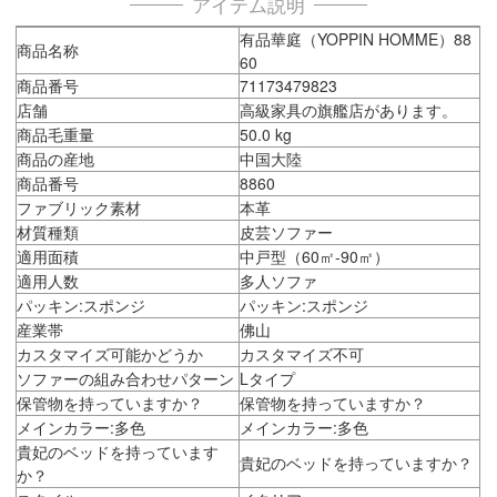
アイテム説明
有品華庭（YOPPIN HOMME）88
商品名称
60
商品番号
71173479823
店舗
高級家具の旗艦店があります。
商品毛重量
50.0 kg
商品の産地
中国大陸
商品番号
8860
ファブリック素材
本革
材質種類
皮芸ソファー
適用面積
中戸型（60㎡-90㎡）
適用人数
多人ソファ
パッキン:スポンジ
パッキン:スポンジ
産業帯
佛山
カスタマイズ可能かどうか
カスタマイズ不可
ソファーの組み合わせパターン
Lタイプ
保管物を持っていますか？
保管物を持っていますか？
メインカラー:多色
メインカラー:多色
貴妃のベッドを持っています
貴妃のベッドを持っていますか？
か？