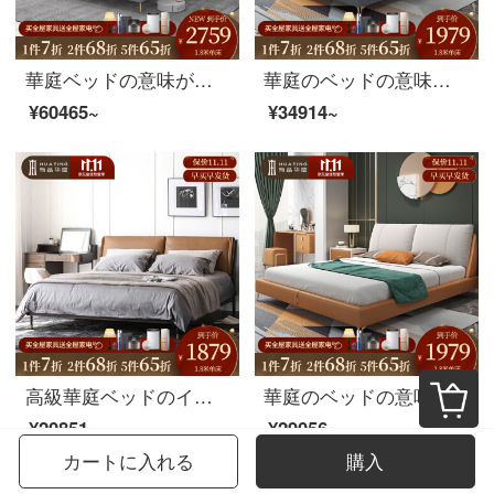
華庭ベッドの意味があります。主なベッドルームは近代的でシンプルなダブルベッドです。北欧の1.8メートルのシングルベッド家具です。1.8シングルベッド+ラテックスベッド+マットレス+マットレス*2
華庭のベッドの意味があります。極簡単になってから、北欧の軽奢ベッドの真皮の布芸ベッド1.8メートルの主臥ins 1.8シングルベッド+ベッドの頭台*2台のモデルがあります。
¥60465~
¥34914~
高級華庭ベッドのイタリア式のきわめて簡単な皮質のベッドの1.8メートルの近代的な簡単な予約の主な寝室のツインベッドの結婚式のベッドの大きさの部屋型の寝室の家具の1.5メートルのシングルベッドの支柱のベッドがあります。
華庭のベッドの意味があります。現代北欧の軽奢ベッドの意味式真皮の布芸ベッド1.8メートルの主臥ins 1.8シングルベッド+ベッドの頭台があります。
¥20851~
¥29056~
カートに入れる
購入