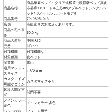
有品華庭ベッドイタリア式極简北欧軽奢ベッド真皮
商品名称
布芸床1.8メートル主臥insダブルベッドシングルベ
ッド1.8メートルサポートモデル
商品番号
72128251013
店舗
高級家具の旗艦店があります。
商品の毛の重
60.0 kg
さ
商品の産地
中国大陸
品番
HP-555
付加機能
付加機能なし
材質種類
皮ベッド
産業帯
佛山
適用マットレ
1.8*2.0 m
スサイズ
カスタマイズ
カスタマイズ不可
可能かどうか
床板の開閉方
開閉不要
式
メインカラー:
メインカラー:多色
多色
ベッド構造
フレーム構造