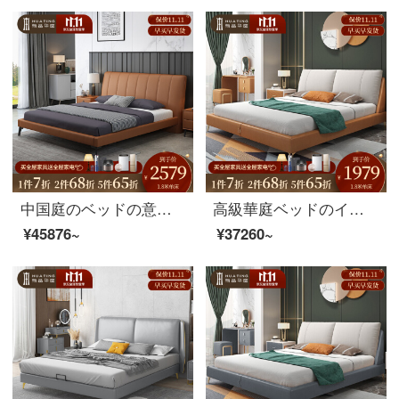
中国庭のベッドの意味があります。真皮の1.8 mのベッドがあります。主なベッドは2人で結婚します。北欧のシンプルな現代的な貯蔵箱の皮の芸術ベッドは1.5メートルのシングルベッドです。
高級華庭ベッドのイタリア式があります。現代北欧の軽奢ベッドイタリア真皮の布芸ベッド1.8メートルの主寝台ins 1.5シングルベッド+椰子のマットレス+マットレス
¥45876~
¥37260~