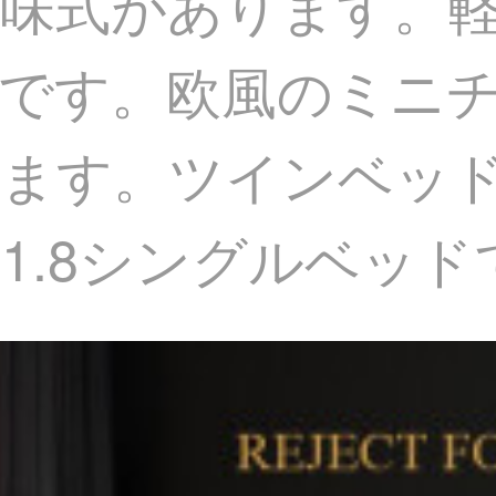
味式があります。
です。欧風のミニ
います。ツインベッ
1.8シングルベッド