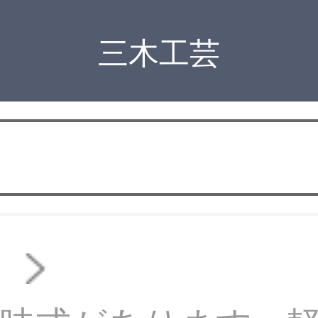
三木工芸
ド