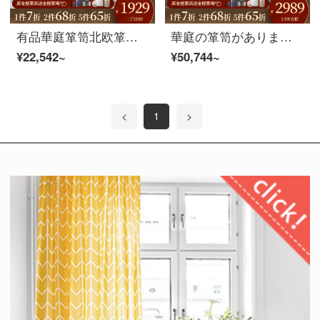
有品華庭箪笥北欧箪笥の主な寝床後の現代簡単な2/3/4/5ドアの箪笥の組み合わせが軽い豪華な板式ガラスの扉の外套の3つの箪笥[木門]
華庭の箪笥があります。北欧の箪笥は簡単に現代の寝室で、障子のガラス戸の箪笥を押してスライドドアのロッカーに移します。
¥22,542~
¥50,744~
<
1
>