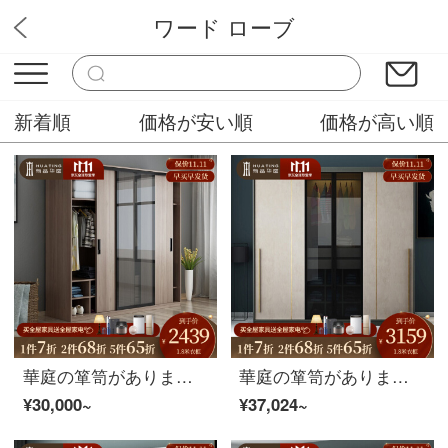
ワード ローブ
三木工芸
新着順
価格が安い順
価格が高い順
華庭の箪笥があります。北欧では、引き戸と箪笥を並べます。寝室は簡単です。現代三門の箪笥はガラス戸の板式箪笥を組み立てます。
華庭の箪笥があります。軽くて贅沢な箪笥を押します。簡単に現代のガラス戸の箪笥を押します。北欧の寝室はドアを動かして物を収納します。1.8 Mの箪笥を組み立てます。
¥30,000~
¥37,024~