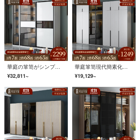
華庭の箪笥がシンプルで現代的な箪笥の寝室の経済型北欧の寝室の中小の戸型の組み立てが全体的に押して引き戸の戸棚の家具の1.6メートルを押します。
華庭箪笥現代簡素化箪笥はドアガラスドア経済型北欧小戸型板式セットのクローゼットとコートの三つの箪笥（三つのドアはガラスではなく、全部の木戸）を開けます。
¥32,811~
¥19,129~