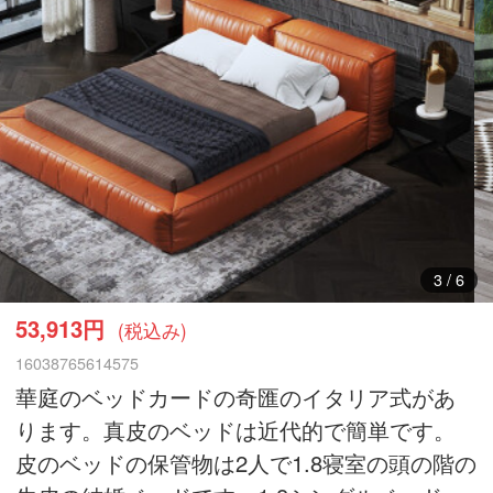
3
/
6
53,913円
(税込み)
16038765614575
華庭のベッドカードの奇匯のイタリア式があ
ります。真皮のベッドは近代的で簡単です。
皮のベッドの保管物は2人で1.8寝室の頭の階の