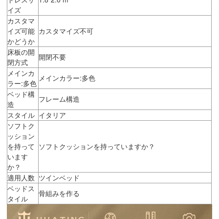
イズ
カスタマ
イズ可能
カスタマイズ不可
かどうか
床板の開
開閉不要
閉方式
メインカ
メインカラー:多色
ラー:多色
ベッド構
フレーム構造
造
スタイル
イタリア
ソフトク
ッション
を持って
ソフトクッションを持っていますか？
います
か？
適用人数
ツインベッド
ベッドス
骨組みを作る
タイル