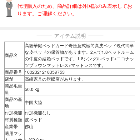
代理購入のため、商品詳細は外国語のみ表示してお
ります。ご理解ください。
アイテム説明
高級華庭ベッドカード奇匯意式極简真皮ベッド現代簡単
な皮ベッドの保管物があります。2人で1.8ベッドルーム
商品名
の牛皮の結婚ベッドです。1.8シングルベッド+ココナッ
ツブラウンマットレス+マットレスです。
商品番号
1002321218359753
店舗
高級家具の旗艦店があります。
商品毛重
50.0 kg
量
商品の産
中国大陸
地
付加機能
付加機能なし
材質種類
皮ベッド
産業帯
佛山
適用マッ
トレスサ
1.8*2.0 m