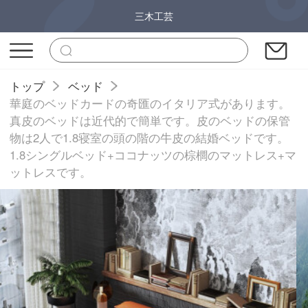
三木工芸
トップ
ベッド
華庭のベッドカードの奇匯のイタリア式があります。
真皮のベッドは近代的で簡単です。皮のベッドの保管
物は2人で1.8寝室の頭の階の牛皮の結婚ベッドです。
1.8シングルベッド+ココナッツの棕櫚のマットレス+マ
ットレスです。