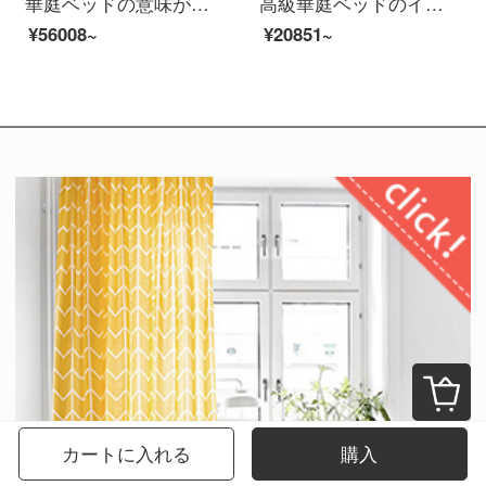
華庭ベッドの意味があります。軽豪華ベッドins 1.8メートル北欧簡単予約真皮のベッドの上の真皮の結婚シーツ+ココナッツのマットレス+マットレス*2 1800*2000
高級華庭ベッドのイタリア式のきわめて簡単な皮質のベッドの1.8メートルの近代的な簡単な予約の主な寝室のツインベッドの結婚式のベッドの大きさの部屋型の寝室の家具の1.5メートルのシングルベッドの支柱のベッドがあります。
¥56008~
¥20851~
カートに入れる
購入