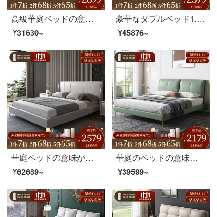
高級華庭ベッドの意味式があります。極めて簡単で、真皮のベッドは現代で約1.8メートルの大気ins風です。北欧の新しい豪華な主な寝室の小型の軟包皮の結婚ベッドは1.8シングルベッドです。
豪華なダブルベッド1.5メートルの近代的なシンプルなスタイルのメインベッドの皮のアートベッド+ココナッツのベッドマット+ベッドの頭台の1.5メートルのサポートのモデル
¥31630~
¥45876~
華庭ベッドの意味があります。現代の簡単なベッドはツインベッドで1.8メートルです。結婚ベッドは主に北欧アメリカ式の軽奢な家具シーツです。
華庭のベッドの意味式があります。軽奢な皮のベッドの頭台は現代簡単です。洋式のダブル1.8メートルの結婚式ベッドの主な寝室の家具のシングルベッド+ラテックスのベッドのマット1.8メートルのサポートモデルです。
¥62689~
¥39599~