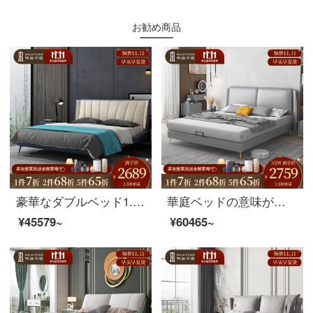
お勧め商品
豪華なダブルベッド1.5メートルの近代的なシンプルなスタイルのメインベッドと北欧の小型ベッド1.8メートルのベッドシーツとベッドのヘッドセット*2 180*200 cm
華庭ベッドの意味があります。主なベッドルームは近代的でシンプルなダブルベッドです。北欧の1.8メートルのシングルベッド家具です。1.8シングルベッド+ラテックスベッド+マットレス+マットレス*2
¥45579~
¥60465~