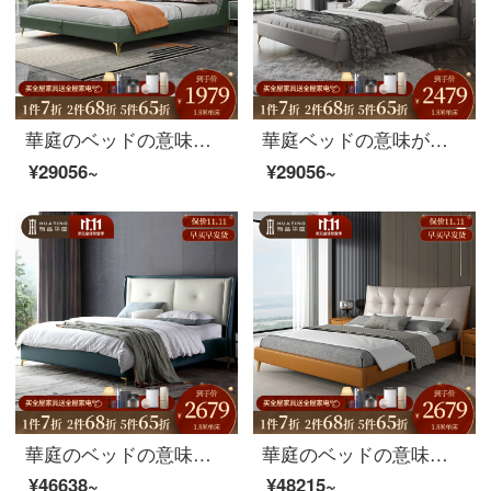
華庭のベッドの意味があります。北欧の軽豪華ベッドイタリア真皮の布芸床1.8メートルの主臥ins 1.8シングルベッド+ベッドの頭台の支柱ベッド
華庭ベッドの意味があります。真皮ベッドの真皮層の牛皮1.8 mダブルベッドの北欧の軽奢な主な寝床家具1.8シングルベッドです。
¥29056~
¥29056~
華庭のベッドの意味式があります。軽贅沢な皮のベッドがあります。現代簡単な欧風のミニチュアベッドがあります。主な寝室の両側にはダブルベッドがあります。
華庭のベッドの意味式があります。軽贅沢なペア1.8メートルの真皮のベッドの後、現代簡単な予約ができます。主な寝台は北欧の結婚式のベッドスタイルのシーツです。
¥46638~
¥48215~