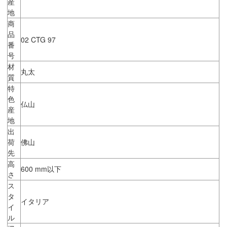
産
地
商
品
02 CTG 97
番
号
材
丸太
質
特
色
仏山
産
地
出
荷
佛山
先
高
600 mm以下
さ
ス
タ
イタリア
イ
ル