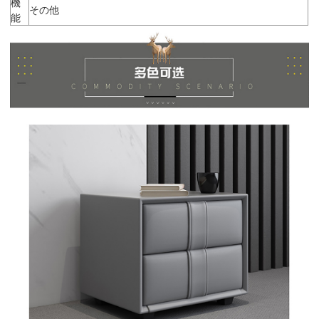
機
その他
能