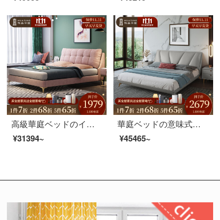
高級華庭ベッドのイタリア式の軽い贅沢なinsベッドがあります。北欧の布芸ベッドのダブルベッドの主なベッドは、結婚式のベッドです。
華庭ベッドの意味式の簡素な品質の科学技術の布床北欧の軽奢な寝室の2人の柔らかいベッドの皮の芸術の実木の柔らかい包みのベッドの近代的な簡単なベッド+ベッドの頭の戸棚*2 1.8メートルの支柱の金
¥31394~
¥45465~