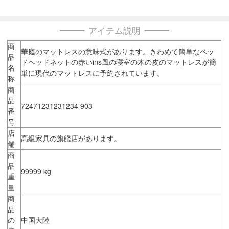
アイテム説明
商
華庭のマットレスの意味式があります。きわめて簡単なベッ
品
ドヘッドネットの赤いins風の寝室の木の皮のマットレスが簡
名
単に現代のマットレスに予約されています。
称
商
品
72471231231234 903
番
号
店
高級家具の旗艦店があります。
舗
商
品
99999 kg
重
量
商
品
の
中国大陸