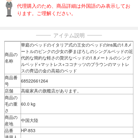
代理購入のため、商品詳細は外国語のみ表示してお
ります。ご理解ください。
アイテム説明
華庭のベッドのイタリア式の王女のベッドのins風の1.8メ
ートルのピンクの少女の夢まぼろしのシングルベッドの近
商品の
代的な簡約な軽さの贅沢なベッドの1.8メートルのシング
名称
ルベッド+マットレス+ココナッツのブラウンのマットレ
スの齊辺の金の高箱のベッド
商品番
68522661264
号
店舗
高級家具の旗艦店があります。
商品の
毛の重
60.0 kg
さ
商品の
中国大陸
産地
品番
HP-853
適用人