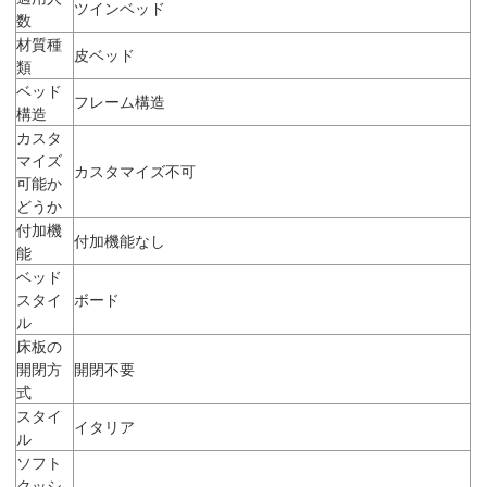
ツインベッド
数
材質種
皮ベッド
類
ベッド
フレーム構造
構造
カスタ
マイズ
カスタマイズ不可
可能か
どうか
付加機
付加機能なし
能
ベッド
スタイ
ボード
ル
床板の
開閉方
開閉不要
式
スタイ
イタリア
ル
ソフト
クッシ