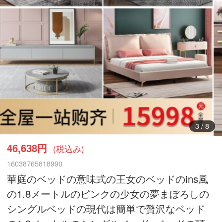
3
/
8
46,638円
(税込み)
16038765818990
華庭のベッドの意味式の王女のベッドのins風
の1.8メートルのピンクの少女の夢まぼろしの
シングルベッドの現代は簡単で贅沢なベッド