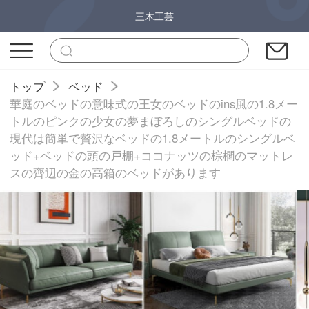
三木工芸
トップ
ベッド
華庭のベッドの意味式の王女のベッドのins風の1.8メー
トルのピンクの少女の夢まぼろしのシングルベッドの
現代は簡単で贅沢なベッドの1.8メートルのシングルベ
ッド+ベッドの頭の戸棚+ココナッツの棕櫚のマットレ
スの齊辺の金の高箱のベッドがあります