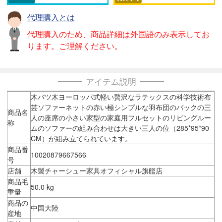
代理購入とは
代理購入のため、商品詳細は外国語のみ表示してお
ります。ご理解ください。
アイテム説明
木バツ木ヨーロッパ式軽い贅沢なラテックスの科学技術布
芸ソファーネットの赤い極シンプルな羽布団のバックの三
商品名
人の座席の小さい家型の家庭用フルセットのリビングルー
称
ムのソファーの組み合わせは大きい三人の位（285*95*90
CM）が組み立てられています。
商品番
10020879667566
号
店舗
木製チャーシュー家具オフィシャル旗艦店
商品毛
50.0 kg
重量
商品の
中国大陸
産地