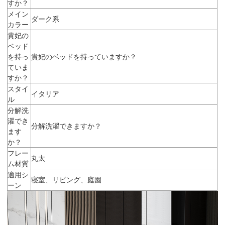
すか？
メイン
ダーク系
カラー
貴妃の
ベッド
を持っ
貴妃のベッドを持っていますか？
ていま
すか？
スタイ
イタリア
ル
分解洗
濯でき
分解洗濯できますか？
ます
か？
フレー
丸太
ム材質
適用シ
寝室、リビング、庭園
ーン