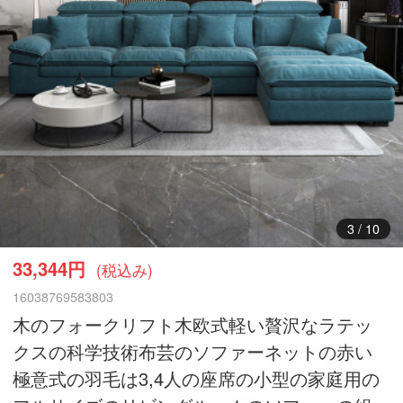
3
/
10
33,344円
(税込み)
16038769583803
木のフォークリフト木欧式軽い贅沢なラテッ
クスの科学技術布芸のソファーネットの赤い
極意式の羽毛は3,4人の座席の小型の家庭用の