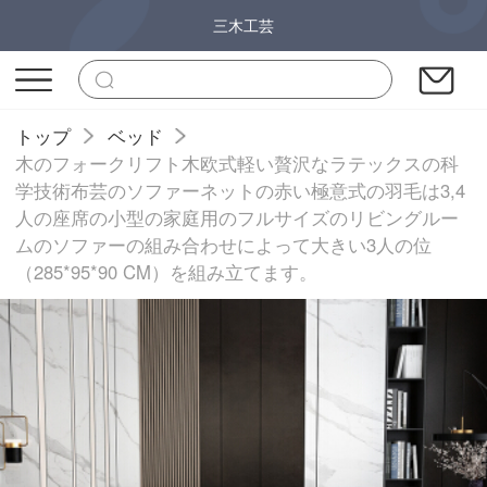
三木工芸
トップ
ベッド
木のフォークリフト木欧式軽い贅沢なラテックスの科
学技術布芸のソファーネットの赤い極意式の羽毛は3,4
人の座席の小型の家庭用のフルサイズのリビングルー
ムのソファーの組み合わせによって大きい3人の位
（285*95*90 CM）を組み立てます。