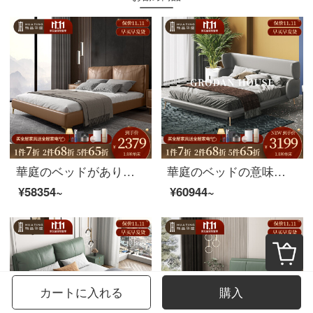
華庭のベッドがあります。軽くて豪華な近代的なシンプルな皮のベッドです。北欧のベッドルームは1.8メートルのダブルベッドです。
華庭のベッドの意味式があります。極簡単です。現代の小型住宅のメインベッドは軟床ネットの赤insペアで1.8メートルの創意皮ベッドです。1.8シングルベッド+ココナッツブラウンマットレス+マットレス*2
¥58354~
¥60944~
カートに入れる
購入