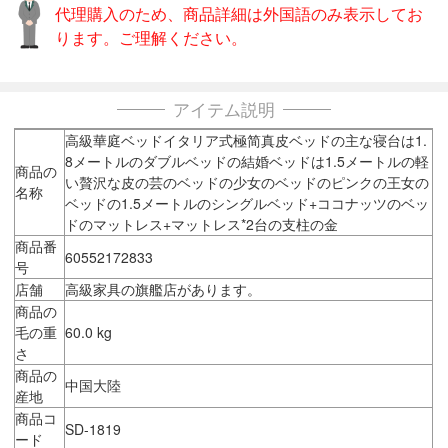
代理購入のため、商品詳細は外国語のみ表示してお
ります。ご理解ください。
アイテム説明
高級華庭ベッドイタリア式極简真皮ベッドの主な寝台は1.
8メートルのダブルベッドの結婚ベッドは1.5メートルの軽
商品の
い贅沢な皮の芸のベッドの少女のベッドのピンクの王女の
名称
ベッドの1.5メートルのシングルベッド+ココナッツのベッ
ドのマットレス+マットレス*2台の支柱の金
商品番
60552172833
号
店舗
高級家具の旗艦店があります。
商品の
毛の重
60.0 kg
さ
商品の
中国大陸
産地
商品コ
SD-1819
ード