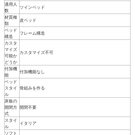
適用人
ツインベッド
数
材質種
皮ベッド
類
ベッド
フレーム構造
構造
カスタ
マイズ
カスタマイズ不可
可能か
どうか
付加機
付加機能なし
能
ベッド
スタイ
骨組みを作る
ル
床板の
開閉方
開閉不要
式
スタイ
イタリア
ル
ソフト