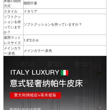
床板の開閉
開閉不要
方式
スタイル
イタリア
ソフトクッ
ションを持
ソフトクッションを持っていますか？
っています
か？
適用マット
1.8*2.0 m
レスサイズ
メインカラ
メインカラー:多色
ー:多色