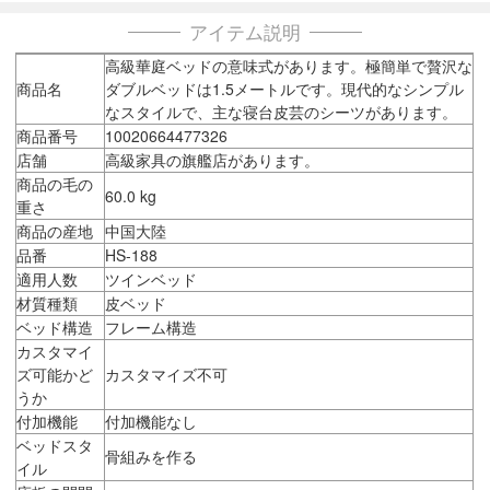
アイテム説明
高級華庭ベッドの意味式があります。極簡単で贅沢な
商品名
ダブルベッドは1.5メートルです。現代的なシンプル
なスタイルで、主な寝台皮芸のシーツがあります。
商品番号
10020664477326
店舗
高級家具の旗艦店があります。
商品の毛の
60.0 kg
重さ
商品の産地
中国大陸
品番
HS-188
適用人数
ツインベッド
材質種類
皮ベッド
ベッド構造
フレーム構造
カスタマイ
ズ可能かど
カスタマイズ不可
うか
付加機能
付加機能なし
ベッドスタ
骨組みを作る
イル